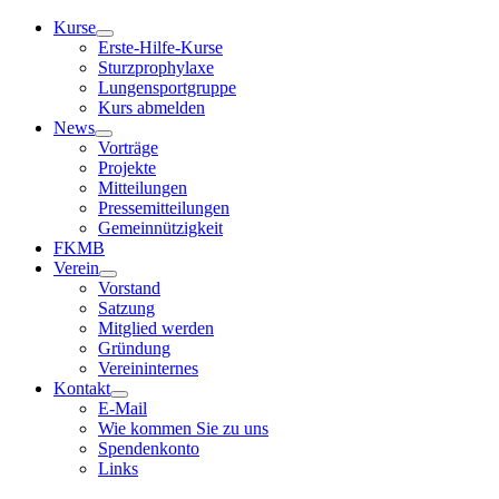
Kurse
Erste-Hilfe-Kurse
Sturzprophylaxe
Lungensportgruppe
Kurs abmelden
News
Vorträge
Projekte
Mitteilungen
Pressemitteilungen
Gemeinnützigkeit
FKMB
Verein
Vorstand
Satzung
Mitglied werden
Gründung
Vereininternes
Kontakt
E-Mail
Wie kommen Sie zu uns
Spendenkonto
Links