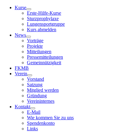
Kurse
Erste-Hilfe-Kurse
Sturzprophylaxe
Lungensportgruppe
Kurs abmelden
News
Vorträge
Projekte
Mitteilungen
Pressemitteilungen
Gemeinnützigkeit
FKMB
Verein
Vorstand
Satzung
Mitglied werden
Gründung
Vereininternes
Kontakt
E-Mail
Wie kommen Sie zu uns
Spendenkonto
Links