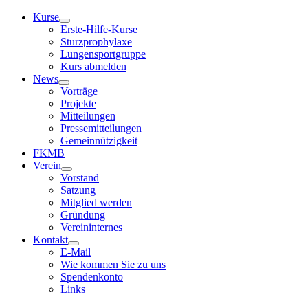
Kurse
Erste-Hilfe-Kurse
Sturzprophylaxe
Lungensportgruppe
Kurs abmelden
News
Vorträge
Projekte
Mitteilungen
Pressemitteilungen
Gemeinnützigkeit
FKMB
Verein
Vorstand
Satzung
Mitglied werden
Gründung
Vereininternes
Kontakt
E-Mail
Wie kommen Sie zu uns
Spendenkonto
Links