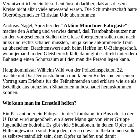
Verantwortlichen ein bisserl enttäuscht darüber, daß aus diesem
Kreise nicht allzu viele anwesend waren. Die Schirmherrschaft hatte
Oberbürgermeister Christian Ude übernommen.
Andreas Nagel, Sprecher der
"Aktion Münchner Fahrgäste"
machte den Anfang und verwies darauf, daß Trambahnbenutzer nur
an den vorgesehenen Stellen die Gleise überqueren sollen und nach
links und rechts schauen müssten, um ja keine ankommende Tram
zu übersehen. Beachtenswert auch beim Helfen im U-Bahngeschoß,
wenn jemand in den Gleisbereich fällt, dann gibt es direkt unter dem
Bahnsteig einen Schutzraum auf den man die Person legen kann.
Hauptkommissar Wilhelm Wild von der Polizeiinspektion 22,
machte mit Dia-Demonstrationen und kleinen Rollenspielen seinen
Vortrag zum Erlebnis für die Teilnehmenden und erklärte wie sie als
Beteiligte aus brenzligen Situationen unbeschadet herauskommen
können.
Wie kann man im Ernstfall helfen?
Ein Passant oder ein Fahrgast in der Trambahn, im Bus oder in der
U-Bahn wird angepöbelt, ein älterer Mann gar von einer Gruppe
Jugendlicher bedroht. Es gibt viele Situationen, in denen Opfer auf
Hilfe angewiesen sind. Für jeden, der so etwas mitbekommen sollte
es selbstverständlich sein, dem Opfer zu helfen und damit