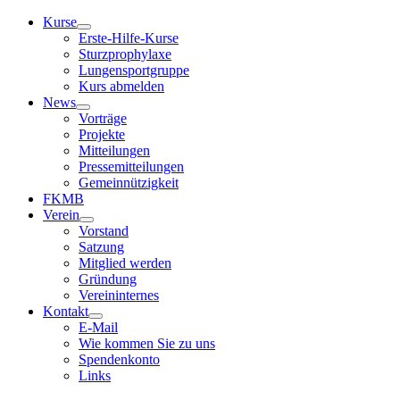
Kurse
Erste-Hilfe-Kurse
Sturzprophylaxe
Lungensportgruppe
Kurs abmelden
News
Vorträge
Projekte
Mitteilungen
Pressemitteilungen
Gemeinnützigkeit
FKMB
Verein
Vorstand
Satzung
Mitglied werden
Gründung
Vereininternes
Kontakt
E-Mail
Wie kommen Sie zu uns
Spendenkonto
Links