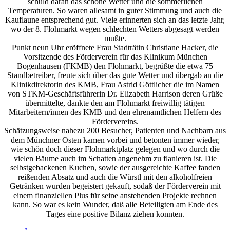
schuld daran das schöne Wetter und die sommerlichen
Temperaturen. So waren allesamt in guter Stimmung und auch die
Kauflaune entsprechend gut. Viele erinnerten sich an das letzte Jahr,
wo der 8. Flohmarkt wegen schlechten Wetters abgesagt werden
mußte.
Punkt neun Uhr eröffnete Frau Stadträtin Christiane Hacker, die
Vorsitzende des Förderverein für das Klinikum München
Bogenhausen (FKMB) den Flohmarkt, begrüßte die etwa 75
Standbetreiber, freute sich über das gute Wetter und übergab an die
Klinikdirektorin des KMB, Frau Astrid Göttlicher die im Namen
von STKM-Geschäftsführerin Dr. Elizabeth Harrison deren Grüße
übermittelte, dankte den am Flohmarkt freiwillig tätigen
Mitarbeitern/innen des KMB und den ehrenamtlichen Helfern des
Fördervereins.
Schätzungsweise nahezu 200 Besucher, Patienten und Nachbarn aus
dem Münchner Osten kamen vorbei und betonten immer wieder,
wie schön doch dieser Flohmarktplatz gelegen und wo durch die
vielen Bäume auch im Schatten angenehm zu flanieren ist. Die
selbstgebackenen Kuchen, sowie der ausgereichte Kaffee fanden
reißenden Absatz und auch die Würstl mit den alkoholfreien
Getränken wurden begeistert gekauft, sodaß der Förderverein mit
einem finanziellen Plus für seine anstehenden Projekte rechnen
kann. So war es kein Wunder, daß alle Beteiligten am Ende des
Tages eine positive Bilanz ziehen konnten.