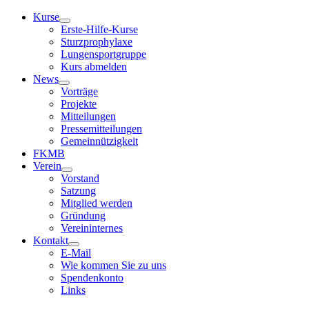
Kurse
Erste-Hilfe-Kurse
Sturzprophylaxe
Lungensportgruppe
Kurs abmelden
News
Vorträge
Projekte
Mitteilungen
Pressemitteilungen
Gemeinnützigkeit
FKMB
Verein
Vorstand
Satzung
Mitglied werden
Gründung
Vereininternes
Kontakt
E-Mail
Wie kommen Sie zu uns
Spendenkonto
Links